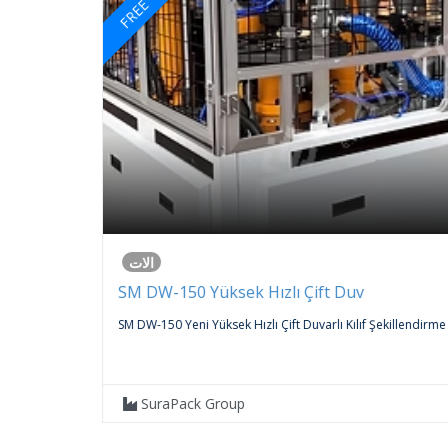
FREE
الات
SM DW-150 Yüksek Hızlı Çift Duv
 An
SM DW-150 Yeni Yüksek Hızlı Çift Duvarlı Kılıf Şekillendirme
SuraPack Group
2 شهور منذ