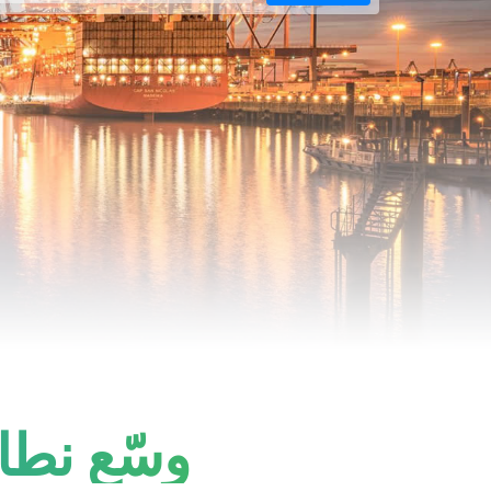
...وسّع ن