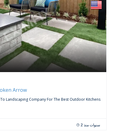
FREE
خدمات
roken Arrow
Curtai
-To Landscaping Company For The Best Outdoor Kitchens
Do You Wa
Company,
Uphol
2 سنوات منذ